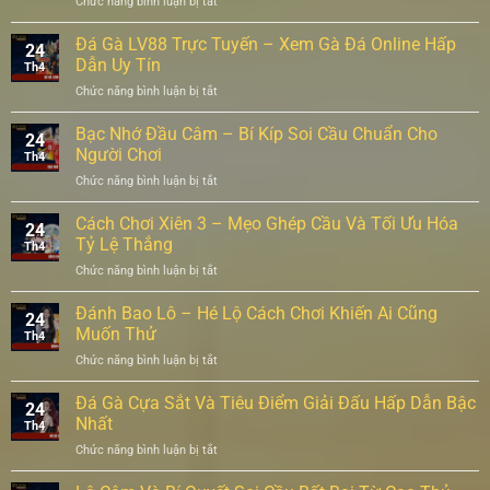
Chức năng bình luận bị tắt
ở
Cách
Kèo
Chơi
Thơm
Đá Gà LV88 Trực Tuyến – Xem Gà Đá Online Hấp
Hiệu
24
Là
Quả
Dẫn Uy Tín
Th4
Gì
Tất
Chức năng bình luận bị tắt
ở
–
Chiến
Đá
Mẹo
Tất
Gà
Bạc Nhớ Đầu Câm – Bí Kíp Soi Cầu Chuẩn Cho
Nhận
Thắng
24
LV88
Diện
Người Chơi
Th4
Trực
Cơ
Chức năng bình luận bị tắt
ở
Tuyến
Hội
Bạc
–
Vàng
Nhớ
Cách Chơi Xiên 3 – Mẹo Ghép Cầu Và Tối Ưu Hóa
Xem
Để
24
Đầu
Gà
Tỷ Lệ Thắng
Cá
Th4
Câm
Đá
Cược
Chức năng bình luận bị tắt
ở
–
Online
Cách
Bí
Hấp
Chơi
Đánh Bao Lô – Hé Lộ Cách Chơi Khiến Ai Cũng
Kíp
Dẫn
24
Xiên
Soi
Muốn Thử
Uy
Th4
3
Cầu
Tín
Chức năng bình luận bị tắt
ở
–
Chuẩn
Đánh
Mẹo
Cho
Bao
Đá Gà Cựa Sắt Và Tiêu Điểm Giải Đấu Hấp Dẫn Bậc
Ghép
Người
24
Lô
Cầu
Nhất
Chơi
Th4
–
Và
Chức năng bình luận bị tắt
ở
Hé
Tối
Đá
Lộ
Ưu
Gà