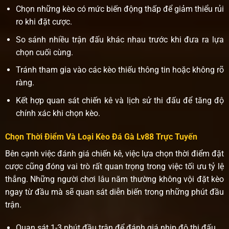
Chọn những kèo có mức biến động thấp để giảm thiểu rủi
ro khi đặt cược.
So sánh nhiều trận đấu khác nhau trước khi đưa ra lựa
chọn cuối cùng.
Tránh tham gia vào các kèo thiếu thông tin hoặc không rõ
ràng.
Kết hợp quan sát chiến kê và lịch sử thi đấu để tăng độ
chính xác khi chọn kèo.
Chọn Thời Điểm Và Loại Kèo Đá Gà Lv88 Trực Tuyến
Bên cạnh việc đánh giá chiến kê, việc lựa chọn thời điểm đặt
cược cũng đóng vai trò rất quan trọng trong việc tối ưu tỷ lệ
thắng. Những người chơi lâu năm thường không vội đặt kèo
ngay từ đầu mà sẽ quan sát diễn biến trong những phút đầu
trận.
Quan sát 1-3 phút đầu trận để đánh giá nhịp độ thi đấu.