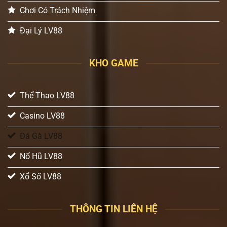
Chơi Có Trách Nhiệm
Đại Lý LV88
KHO GAME
Thể Thao LV88
Casino LV88
Đá Gà LV88
Nổ Hũ LV88
Xổ Số LV88
THÔNG TIN LIÊN HỆ