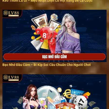
Kèo Thơm Là Gì – Mẹo Nhận Diện Cơ Hội Vàng Để Cá Cược
Bạc Nhớ Đầu Câm – Bí Kíp Soi Cầu Chuẩn Cho Người Chơi