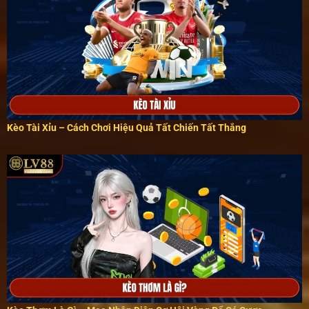
Kèo Tài Xỉu – Cách Chơi Hiệu Quả Tất Chiến Tất Thắng