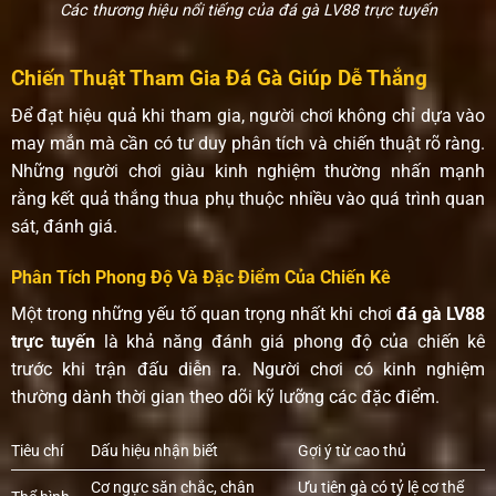
Các thương hiệu nổi tiếng của đá gà LV88 trực tuyến
Chiến Thuật Tham Gia Đá Gà Giúp Dễ Thắng
Để đạt hiệu quả khi tham gia, người chơi không chỉ dựa vào
may mắn mà cần có tư duy phân tích và chiến thuật rõ ràng.
Những người chơi giàu kinh nghiệm thường nhấn mạnh
rằng kết quả thắng thua phụ thuộc nhiều vào quá trình quan
sát, đánh giá.
Phân Tích Phong Độ Và Đặc Điểm Của Chiến Kê
Một trong những yếu tố quan trọng nhất khi chơi
đá gà LV88
trực tuyến
là khả năng đánh giá phong độ của chiến kê
trước khi trận đấu diễn ra. Người chơi có kinh nghiệm
thường dành thời gian theo dõi kỹ lưỡng các đặc điểm.
Tiêu chí
Dấu hiệu nhận biết
Gợi ý từ cao thủ
Cơ ngực săn chắc, chân
Ưu tiên gà có tỷ lệ cơ thể