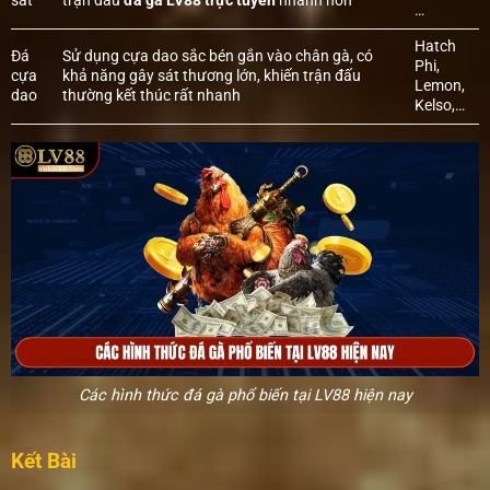
sắt
trận đấu
đá gà LV88 trực tuyến
nhanh hơn
…
Hatch
Đá
Sử dụng cựa dao sắc bén gắn vào chân gà, có
Phi,
cựa
khả năng gây sát thương lớn, khiến trận đấu
Lemon,
dao
thường kết thúc rất nhanh
Kelso,…
Các hình thức đá gà phổ biến tại LV88 hiện nay
Kết Bài