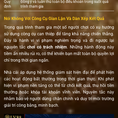
Quy
Đồng ý và tuân thủ toàn bộ điều khoản trong suốt quá
định
trình tham gia
Nói Không Với Công Cụ Gian Lận Và Dàn Xếp Kết Quả
Trong quá trình tham gia một số người chơi có xu hướng
sử dụng công cụ can thiệp để tăng khả năng chiến thắng.
Đây là hành vi vi phạm nghiêm trọng và đi ngược lại
nguyên tắc
chơi có trách nhiệm
. Những hành động này
tiềm ẩn nhiều rủi ro, có thể khiến bạn mất toàn bộ quyền lợi
chỉ trong thời gian ngắn.
Nhà cái áp dụng hệ thống giám sát hiện đại để phát hiện
các hoạt động bất thường trong thời gian thực. Khi phát
hiện vi phạm nền tảng có thể từ chối kết quả, thu hồi tiền
thưởng hoặc khóa tài khoản vĩnh viễn. Nguyên tắc này
nhằm bảo vệ người dùng chân chính và duy trì môi trường
giải trí công bằng, minh bạch.