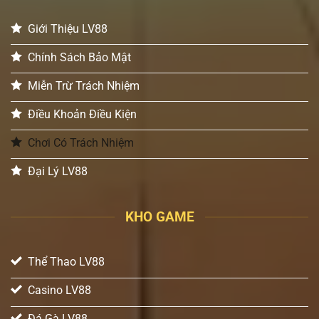
Giới Thiệu LV88
Chính Sách Bảo Mật
Miễn Trừ Trách Nhiệm
Điều Khoản Điều Kiện
Chơi Có Trách Nhiệm
Đại Lý LV88
KHO GAME
Thể Thao LV88
Casino LV88
Đá Gà LV88