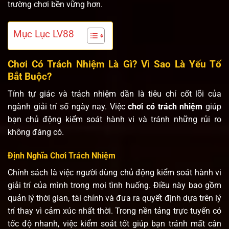
trường chơi bền vững hơn.
Mục Lục LV88
Chơi Có Trách Nhiệm Là Gì? Vì Sao Là Yếu Tố
Bắt Buộc?
Tính tự giác và trách nhiệm dần là tiêu chí cốt lõi của
ngành giải trí số ngày nay. Việc
chơi có trách nhiệm
giúp
bạn chủ động kiểm soát hành vi và tránh những rủi ro
không đáng có.
Định Nghĩa Chơi Trách Nhiệm
Chính sách là việc người dùng chủ động kiểm soát hành vi
giải trí của mình trong mọi tình huống. Điều này bao gồm
quản lý thời gian, tài chính và đưa ra quyết định dựa trên lý
trí thay vì cảm xúc nhất thời. Trong nền tảng trực tuyến có
tốc độ nhanh, việc kiểm soát tốt giúp bạn tránh mất cân