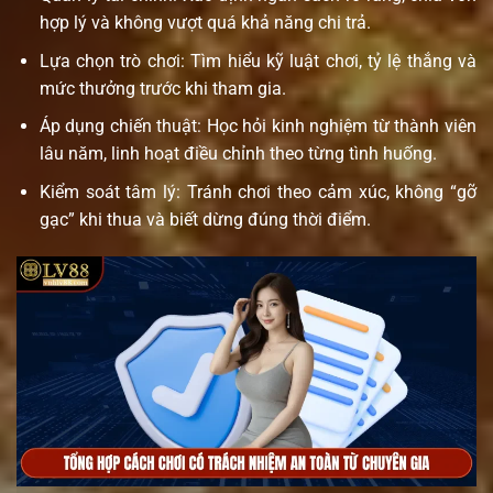
hợp lý và không vượt quá khả năng chi trả.
Lựa chọn trò chơi: Tìm hiểu kỹ luật chơi, tỷ lệ thắng và
mức thưởng trước khi tham gia.
Áp dụng chiến thuật: Học hỏi kinh nghiệm từ thành viên
lâu năm, linh hoạt điều chỉnh theo từng tình huống.
Kiểm soát tâm lý: Tránh chơi theo cảm xúc, không “gỡ
gạc” khi thua và biết dừng đúng thời điểm.