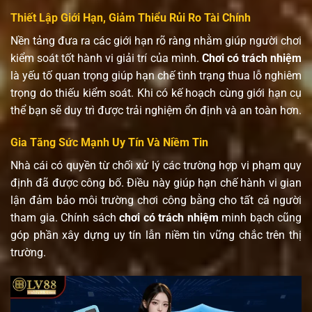
Thiết Lập Giới Hạn, Giảm Thiểu Rủi Ro Tài Chính
Nền tảng đưa ra các giới hạn rõ ràng nhằm giúp người chơi
kiểm soát tốt hành vi giải trí của mình.
Chơi có trách nhiệm
là yếu tố quan trọng giúp hạn chế tình trạng thua lỗ nghiêm
trọng do thiếu kiểm soát. Khi có kế hoạch cùng giới hạn cụ
thể bạn sẽ duy trì được trải nghiệm ổn định và an toàn hơn.
Gia Tăng Sức Mạnh Uy Tín Và Niềm Tin
Nhà cái có quyền từ chối xử lý các trường hợp vi phạm quy
định đã được công bố. Điều này giúp hạn chế hành vi gian
lận đảm bảo môi trường chơi công bằng cho tất cả người
tham gia. Chính sách
chơi có trách nhiệm
minh bạch cũng
góp phần xây dựng uy tín lẫn niềm tin vững chắc trên thị
trường.